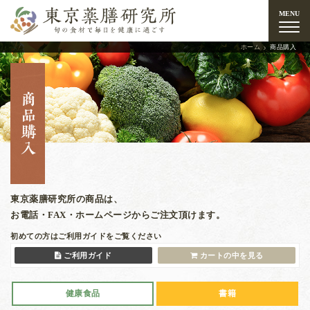
東京薬膳研究所 旬の
MENU
ホーム
商品購入
東京薬膳研究所の商品は、
お電話・FAX・ホームページからご注文頂けます。
初めての方はご利用ガイドをご覧ください
ご利用ガイド
カートの中を見る
健康食品
書籍