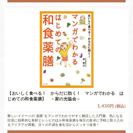
【おいしく食べる！ からだに効く！ マンガでわかる は
じめての和食薬膳】 －家の光協会－
1,430
円 (税込)
難しいイメージの“薬膳”をマンガでわかりやすく解説した入門書。気になる
症状に効果的な食材とレシピのほか和食薬膳を毎日の食卓に手軽に取り入れ
るアイデアが満載。日々の不調を食生活からスッキリ改善！