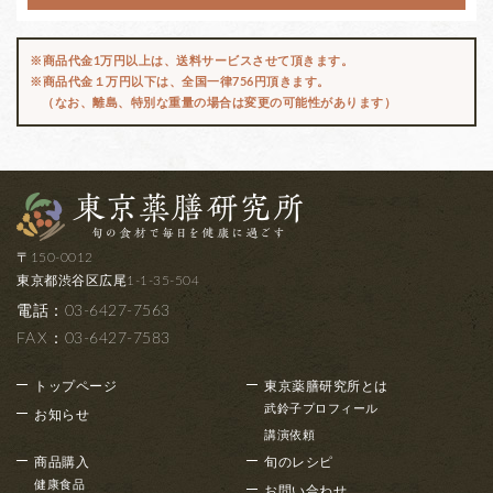
※商品代金1万円以上は、送料サービスさせて頂きます。
※商品代金１万円以下は、全国一律756円頂きます。
（なお、離島、特別な重量の場合は変更の可能性があります）
〒150-0012
東京都渋谷区広尾1-1-35-504
電話：03-6427-7563
FAX
：03-6427-7583
トップページ
東京薬膳研究所とは
武鈴子プロフィール
お知らせ
講演依頼
商品購入
旬のレシピ
健康食品
お問い合わせ