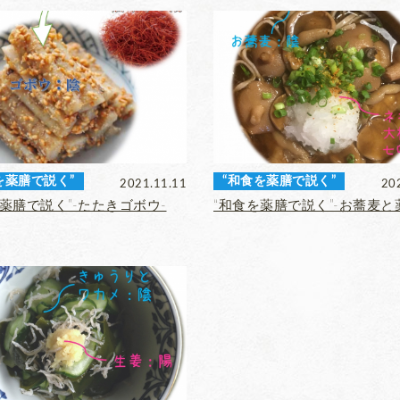
を薬膳で説く”
“和食を薬膳で説く”
2021.11.11
20
薬膳で説く”‐たたきゴボウ‐
“和食を薬膳で説く”‐お蕎麦と