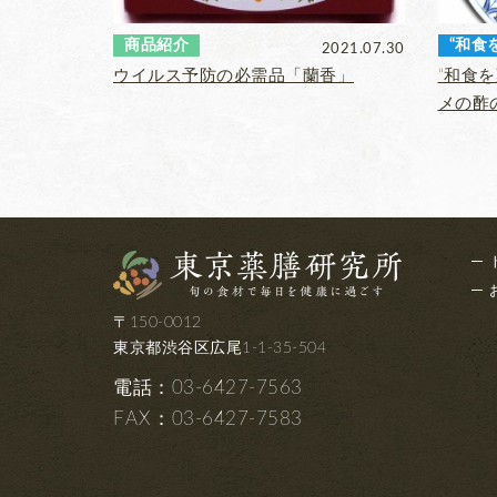
商品紹介
“和食
2021.07.30
ウイルス予防の必需品「蘭香」
“和食
メの酢
〒150-0012
東京都渋谷区広尾1-1-35-504
電話：03-6427-7563
FAX
：03-6427-7583