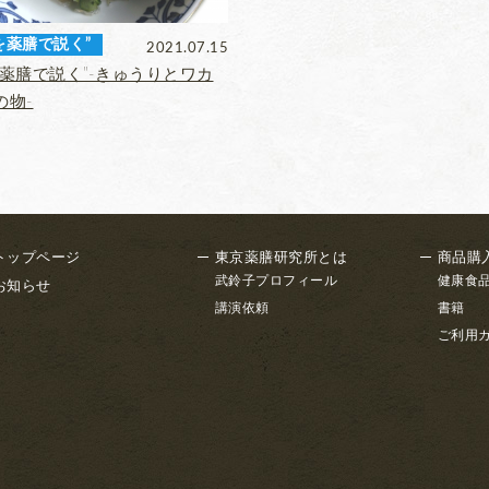
を薬膳で説く”
2021.07.15
を薬膳で説く”‐きゅうりとワカ
の物‐
トップページ
東京薬膳研究所とは
商品購
武鈴子プロフィール
健康食
お知らせ
講演依頼
書籍
ご利用