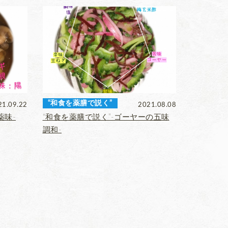
“和食を薬膳で説く”
21.09.22
2021.08.08
薬味‐
“和食を薬膳で説く”‐ゴーヤーの五味
調和‐