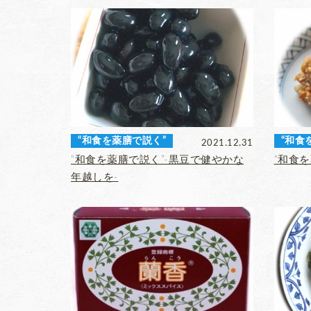
“和食を薬膳で説く”
“和食
2021.12.31
“和食を薬膳で説く”‐黒豆で健やかな
“和食を
年越しを‐