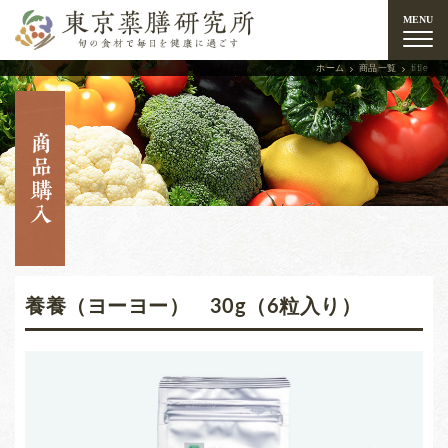
東京薬膳研究所 旬の
MENU
ホーム
商品一覧
title
養養（ヨーヨー） 30g（6粒入り）